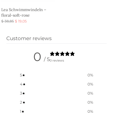
Lea Schwimmwindeln –
floral-soft-rose
Ursprünglicher
Aktueller
$
38,85
$
19,05
Preis war:
Preis ist:
Ausführung wählen
$ 38,85
$ 19,05.
Customer reviews
0
/ 5
0 reviews
5
0
%
4
0
%
3
0
%
2
0
%
1
0
%