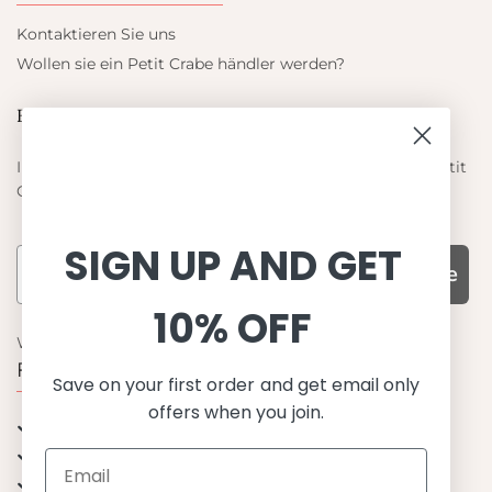
Kontaktieren Sie uns
Wollen sie ein Petit Crabe händler werden?
Blieb auf dem laufenden
Informieren Sie sich über die neuesten Angebote von Petit
Crabe
SIGN UP AND GET
Subscribe
10% OFF
WARUM UNS WÄHLEN
Funktion, Qualität und Design
Save on your first order and get email only
offers when you join.
UPF 50+
OEKO-TEX® zertifiziertes Stoffe
Materialien von bester Qualität