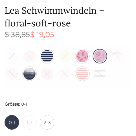
Lea Schwimmwindeln –
floral-soft-rose
$
38,85
$
19,05
Ursprünglicher
Aktueller
Preis war:
Preis ist:
$ 38,85
$ 19,05.
Grösse
:
0-1
0-1
1-2
2-3