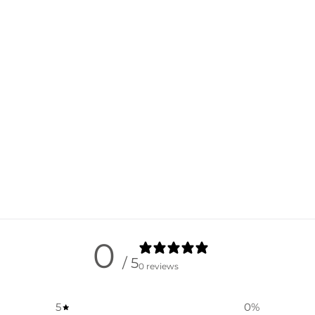
0
/ 5
0 reviews
5
0
%