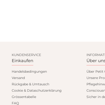
KUNDENSERVICE
INFORMAT
Einkaufen
Über un
Handelsbedingungen
Über Petit
ND GET
Versand
Unsere Pro
Rückgabe & Umtausch
Pflegehinw
FF
Cookie & Dataschutzerklärung
Consciousn
Grössentabelle
Sicher in d
t email only offers
FAQ