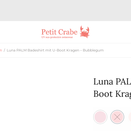
en
/
Luna PALM Badeshirt mit U-Boot Kragen – Bubblegum
Luna PAL
Boot Kra