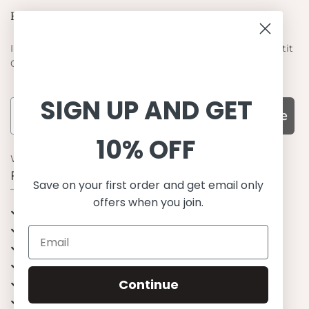
Blieb auf dem laufenden
Informieren Sie sich über die neuesten Angebote von Petit
Crabe
SIGN UP AND GET
Subscribe
10% OFF
WARUM UNS WÄHLEN
Funktion, Qualität und Design
Save on your first order and get email only
offers when you join.
UPF 50+
OEKO-TEX® zertifiziertes Stoffe
Materialien von bester Qualität
Stilvoll & Anspruchsvoll
Continue
Angenehm zu tragen
Mix&Match - Endlose Kombinationen