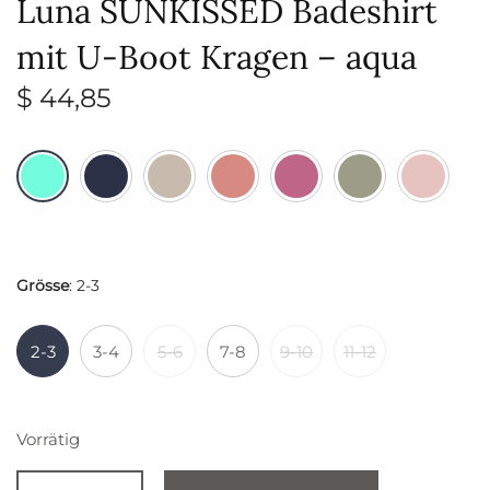
Luna SUNKISSED Badeshirt
mit U-Boot Kragen – aqua
$
44,85
Grösse
:
2-3
2-3
3-4
5-6
7-8
9-10
11-12
Vorrätig