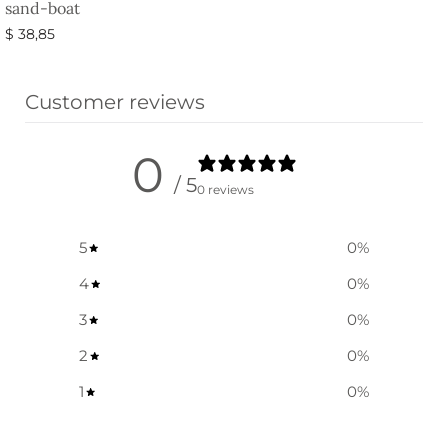
sand-boat
$
38,85
Ausführung wählen
Customer reviews
0
/ 5
0 reviews
5
0
%
4
0
%
3
0
%
2
0
%
1
0
%