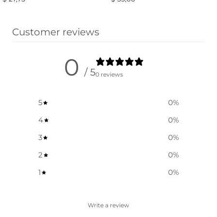
Ausführung wählen
Ausführung wählen
Customer reviews
0
/ 5
0 reviews
5
0
%
4
0
%
3
0
%
2
0
%
1
0
%
Write a review