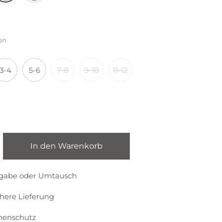
on
3-4
5-6
7-8
9-10
11-12
In den Warenkorb
kgabe oder Umtausch
chere Lieferung
nenschutz