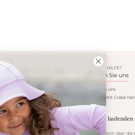
ION
BENÖTIGEN SIE HILFE?
s
Kontaktieren Sie uns
 Crabe
Kontaktieren Sie uns
dukte
Wollen sie ein Petit Crabe hän
werden?
eis
ess
Blieb auf dem laufenden
er Sonne
Informieren Sie sich über die