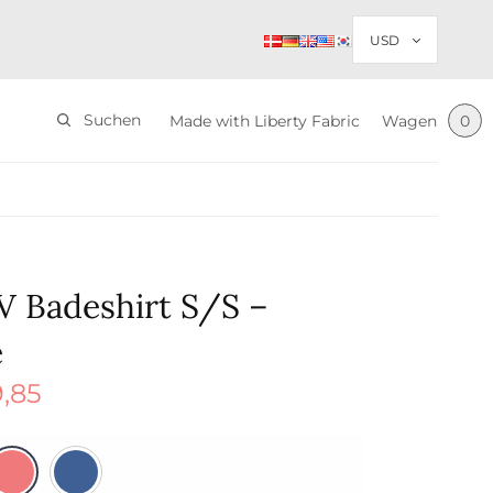
Suchen
Made with Liberty Fabric
Wagen
0
V Badeshirt S/S –
e
,85
nglicher
Aktueller
war:
Preis ist:
5
$ 29,85.