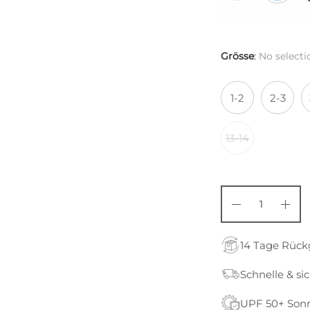
Grösse
:
No selecti
1-2
2-3
13-14
14 Tage Rüc
Schnelle & si
UPF 50+ Son