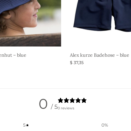
enhut – blue
Alex kurze Badehose – blue
$
37,35
g wählen
Ausführung wählen
0
/ 5
0 reviews
5
0
%