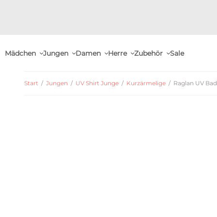
Mädchen
Jungen
Damen
Herre
Zubehör
Sale
Start
/
Jungen
/
UV Shirt Junge
/
Kurzärmelige
/
Raglan UV Bades