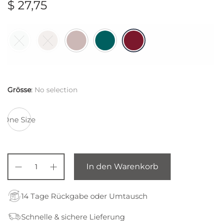
$
27,75
Grösse
:
No selection
One Size
In den Warenkorb
14 Tage Rückgabe oder Umtausch
Schnelle & sichere Lieferung