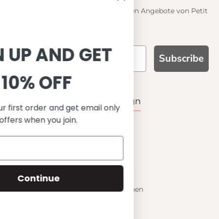
Informieren Sie sich über die neuesten Angebote von Petit
Crabe
SIGN UP AND GET
Subscribe
10% OFF
WARUM UNS WÄHLEN
Funktion, Qualität und Design
Save on your first order and get email only
offers when you join.
UPF 50+
OEKO-TEX® zertifiziertes Stoffe
Materialien von bester Qualität
Stilvoll & Anspruchsvoll
Continue
Angenehm zu tragen
Mix&Match - Endlose Kombinationen
Happiness tested on kids