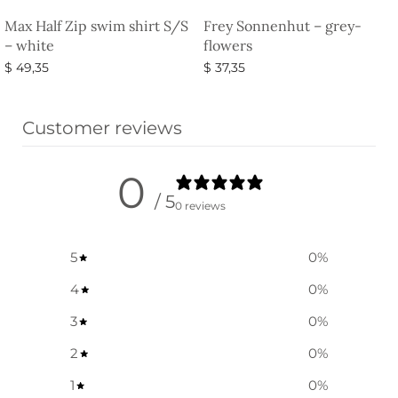
Max Half Zip swim shirt S/S
Frey Sonnenhut – grey-
– white
flowers
$
49,35
$
37,35
Ausführung wählen
Ausführung wählen
Customer reviews
0
/ 5
0 reviews
5
0
%
4
0
%
3
0
%
2
0
%
1
0
%