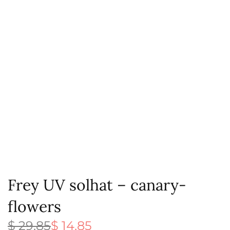
Frey UV solhat – canary-
flowers
$
29,85
$
14,85
Den
Den