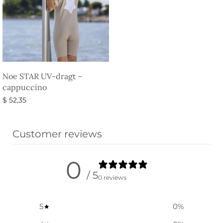
Noe STAR UV-dragt –
cappuccino
$
52,35
Vælg muligheder
Customer reviews
0
/ 5
0 reviews
5
0
%