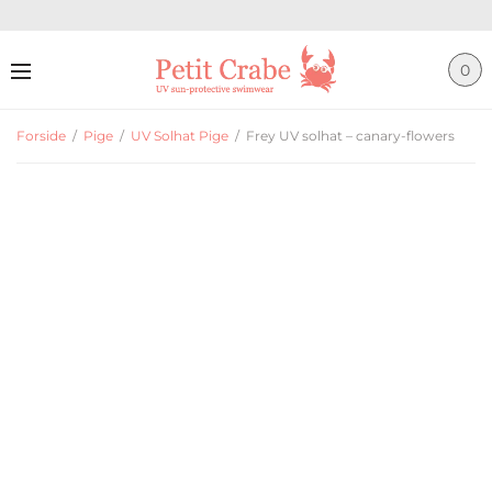
0
Forside
/
Pige
/
UV Solhat Pige
/
Frey UV solhat – canary-flowers