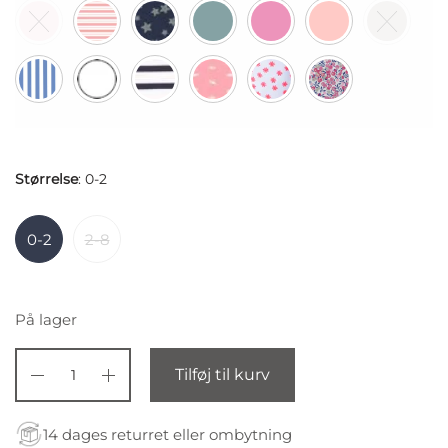
Størrelse
:
0-2
0-2
2-8
På lager
Tilføj til kurv
14 dages returret eller ombytning