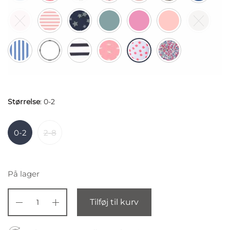
Størrelse
:
0-2
0-2
2-8
På lager
Tilføj til kurv