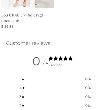
Lou CRAB UV-heldragt –
nectarine
$
59,85
Vælg muligheder
Customer reviews
0
/ 5
0 reviews
5
0
%
4
0
%
3
0
%
2
0
%