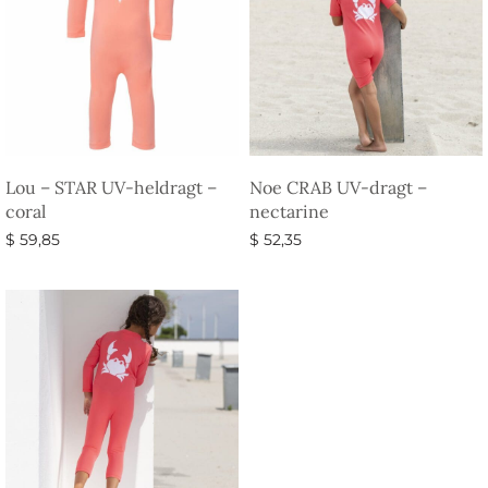
Lou – STAR UV-heldragt –
Noe CRAB UV-dragt –
coral
nectarine
$
59,85
$
52,35
Vælg muligheder
Vælg muligheder