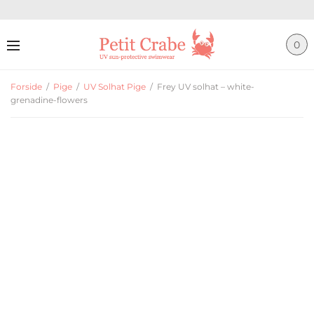
0
Forside
/
Pige
/
UV Solhat Pige
/
Frey UV solhat – white-
grenadine-flowers