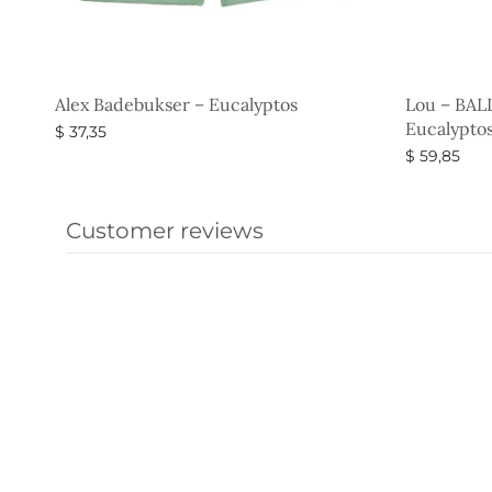
Alex Badebukser – Eucalyptos
Lou – BAL
Eucalypto
$
37,35
$
59,85
Vælg muligheder
Vælg muli
Customer reviews