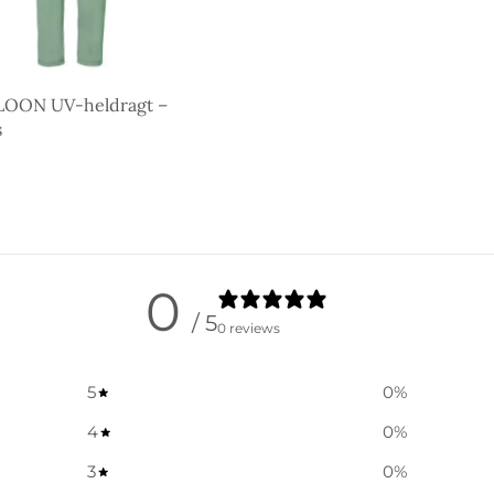
LOON UV-heldragt –
s
gheder
0
/ 5
0 reviews
5
0
%
4
0
%
3
0
%