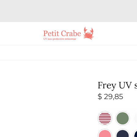
Frey UV 
$
29,85