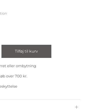
tion
Tilføj til kurv
rret eller ombytning
køb over 700 kr.
eskyttelse