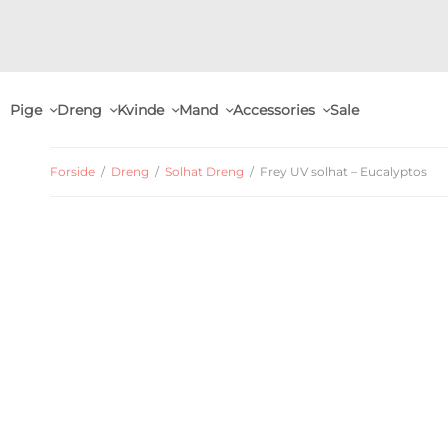
Pige
Dreng
Kvinde
Mand
Accessories
Sale
Forside
/
Dreng
/
Solhat Dreng
/
Frey UV solhat – Eucalyptos