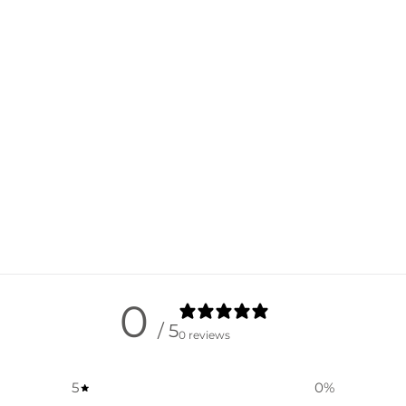
0
/ 5
0 reviews
5
0
%