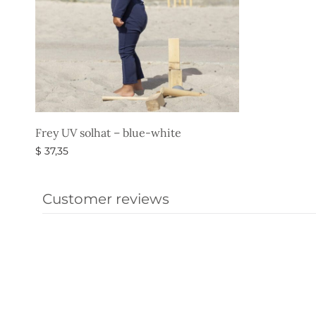
Frey UV solhat – blue-white
$
37,35
Vælg muligheder
Customer reviews