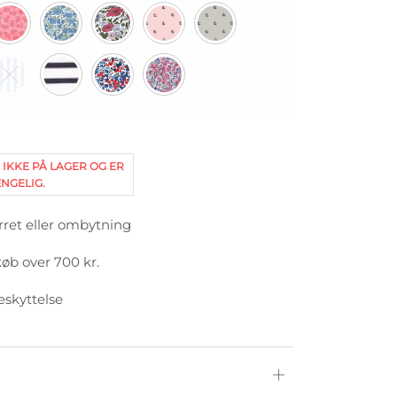
 IKKE PÅ LAGER OG ER
NGELIG.
rret eller ombytning
køb over 700 kr.
eskyttelse