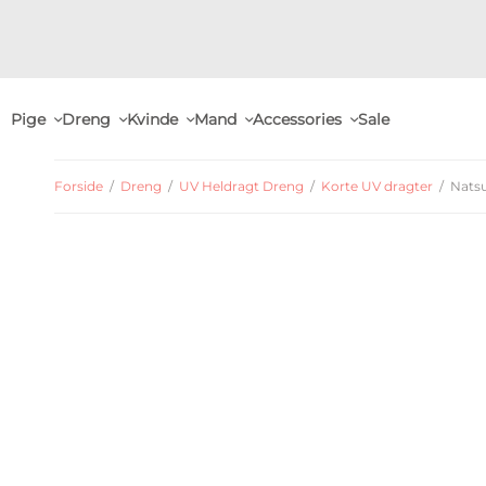
Pige
Dreng
Kvinde
Mand
Accessories
Sale
Forside
/
Dreng
/
UV Heldragt Dreng
/
Korte UV dragter
/
Natsu