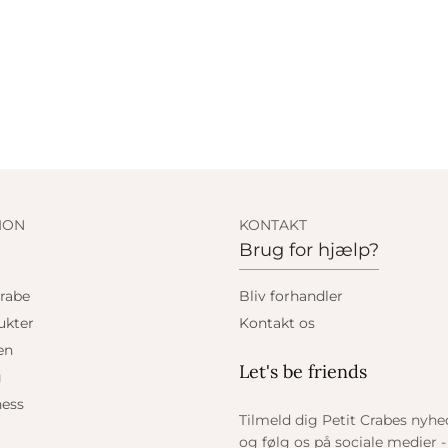
ION
KONTAKT
Brug for hjælp?
rabe
Bliv forhandler
ukter
Kontakt os
en
Let's be friends
g
ess
Tilmeld dig Petit Crabes nyh
og følg os på sociale medier - 