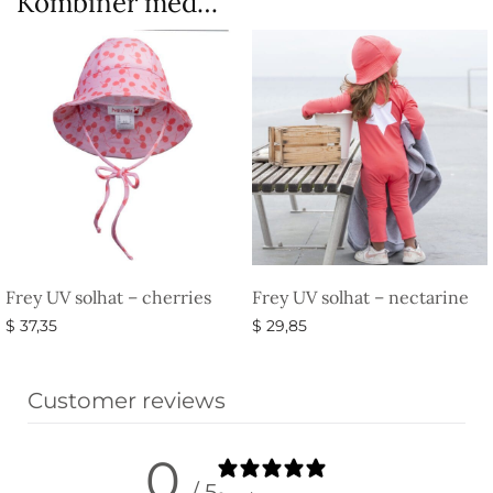
Kombiner med…
Frey UV solhat – cherries
Frey UV solhat – nectarine
$
37,35
$
29,85
Vælg muligheder
Vælg muligheder
Customer reviews
0
/ 5