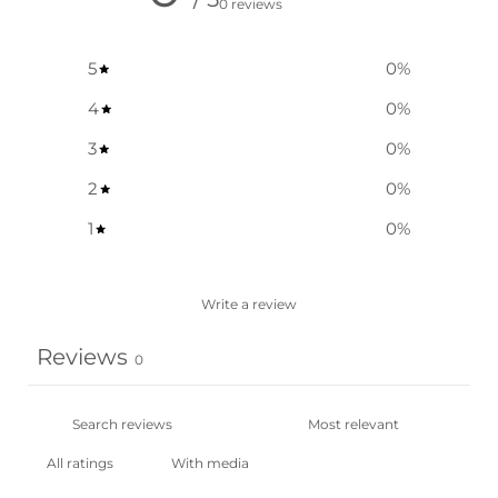
0 reviews
5
0
%
4
0
%
3
0
%
2
0
%
1
0
%
Write a review
Reviews
0
With media