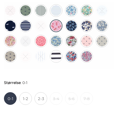
Størrelse
:
0-1
0-1
1-2
2-3
3-4
5-6
7-8