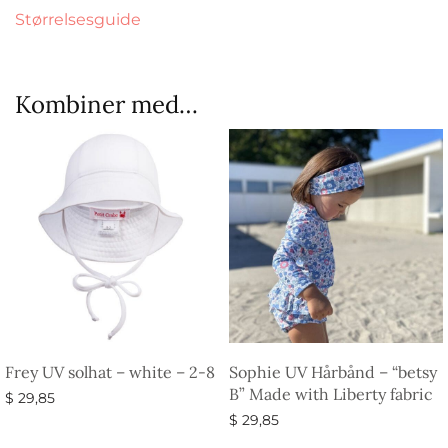
Størrelsesguide
Kombiner med…
Frey UV solhat – white – 2-8
Sophie UV Hårbånd – “betsy
B” Made with Liberty fabric
$
29,85
$
29,85
Tilføj til kurv
Vælg muligheder