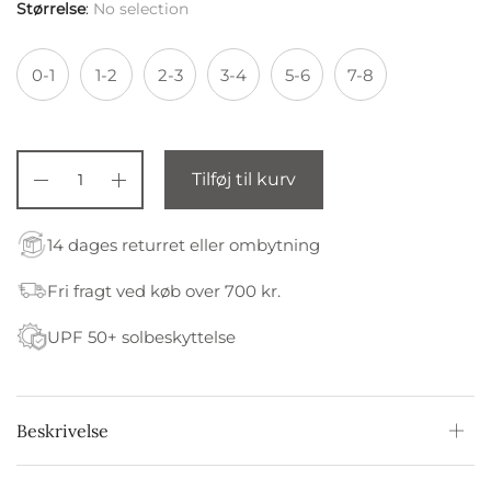
Størrelse
:
No selection
0-1
1-2
2-3
3-4
5-6
7-8
Tilføj til kurv
14 dages returret eller ombytning
Fri fragt ved køb over 700 kr.
UPF 50+ solbeskyttelse
Beskrivelse