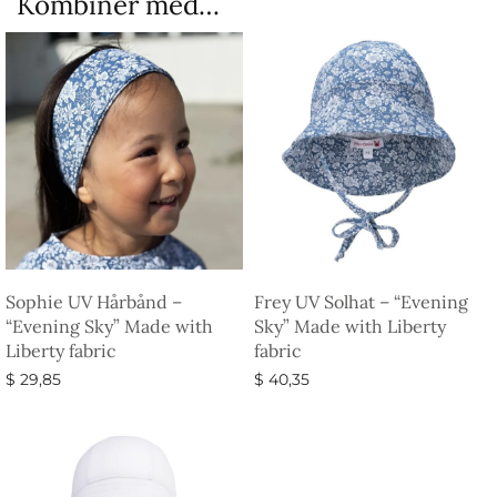
Kombiner med…
Sophie UV Hårbånd –
Frey UV Solhat – “Evening
“Evening Sky” Made with
Sky” Made with Liberty
Liberty fabric
fabric
$
29,85
$
40,35
Vælg muligheder
Vælg muligheder