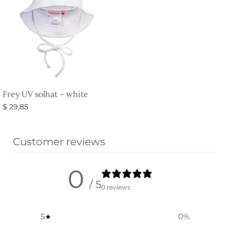
Frey UV solhat – white
$
29,85
Vælg muligheder
Customer reviews
0
/ 5
0 reviews
5
0
%