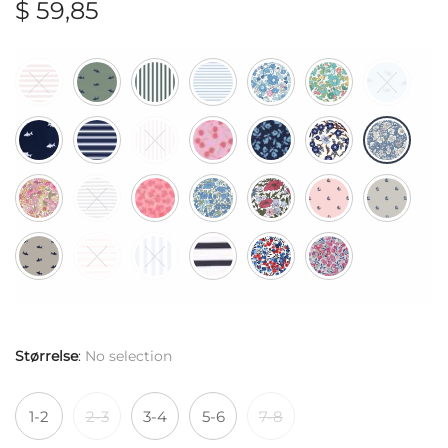
$
59,85
Størrelse
:
No selection
1-2
2-3
3-4
5-6
7-8