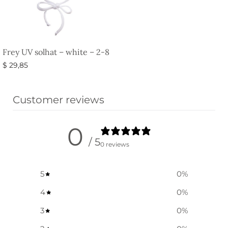
Frey UV solhat – white – 2-8
$
29,85
Tilføj til kurv
Customer reviews
0
/ 5
0 reviews
5
0
%
4
0
%
3
0
%