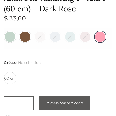
(60 cm) – Dark Rose
$
33,60
Grösse
:
No selection
60 cm
In den Warenkorb