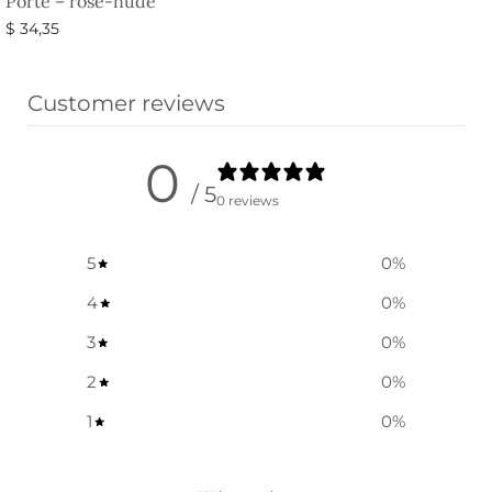
Porte – rose-nude
$
34,35
Ausführung wählen
Customer reviews
0
/ 5
0 reviews
5
0
%
4
0
%
3
0
%
2
0
%
1
0
%