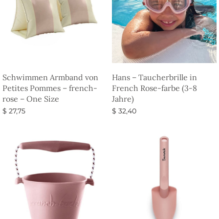
Schwimmen Armband von
Hans – Taucherbrille in
Petites Pommes – french-
French Rose-farbe (3-8
rose – One Size
Jahre)
$
27,75
$
32,40
In den Warenkorb
Ausführung wählen