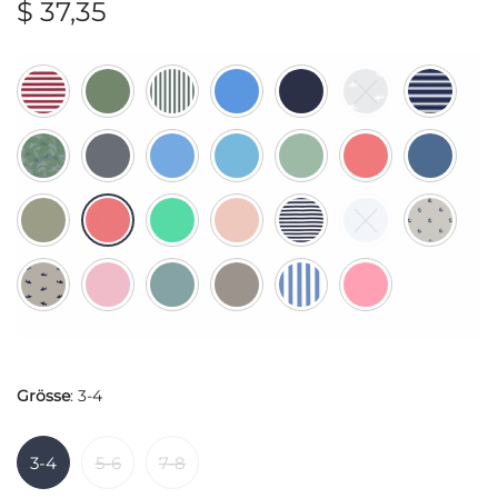
$
37,35
Grösse
:
3-4
3-4
5-6
7-8