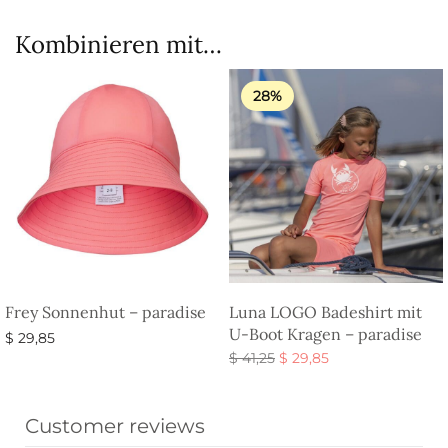
Kombinieren mit…
28%
Frey Sonnenhut – paradise
Luna LOGO Badeshirt mit
U-Boot Kragen – paradise
$
29,85
Ursprünglicher
Aktueller
$
41,25
$
29,85
Ausführung wählen
Preis war:
Preis ist:
Ausführung wählen
$ 41,25
$ 29,85.
Customer reviews