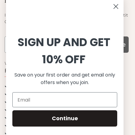
Blieb auf dem laufenden
Informieren Sie sich über die neuesten Angebote von Petit
Crabe
SIGN UP AND GET
Subscribe
10% OFF
WARUM UNS WÄHLEN
Funktion, Qualität und Design
Save on your first order and get email only
offers when you join.
UPF 50+
OEKO-TEX® zertifiziertes Stoffe
Materialien von bester Qualität
Stilvoll & Anspruchsvoll
Angenehm zu tragen
Continue
Mix&Match - Endlose Kombinationen
Happiness tested on kids