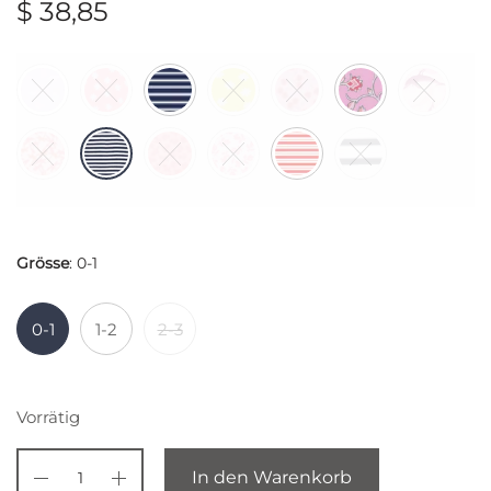
$
38,85
Grösse
:
0-1
0-1
1-2
2-3
Vorrätig
In den Warenkorb