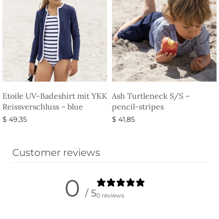
Etoile UV-Badeshirt mit YKK
Ash Turtleneck S/S –
Reissverschluss – blue
pencil-stripes
$
49,35
$
41,85
Ausführung wählen
Ausführung wählen
Customer reviews
0
/ 5
0 reviews