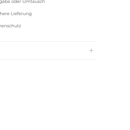
kgabe oder Umtausch
chere Lieferung
nenschutz