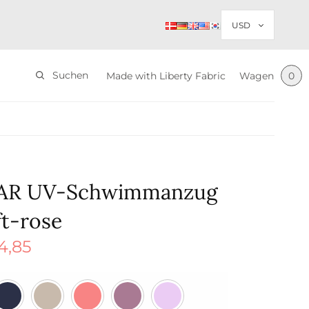
Suchen
Made with Liberty Fabric
Wagen
0
TAR UV-Schwimmanzug
ft-rose
4,85
ünglicher
Aktueller
war:
Preis ist:
85
$ 44,85.