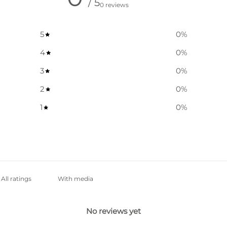
/ 5
0 reviews
5
0
%
4
0
%
3
0
%
2
0
%
1
0
%
With media
No reviews yet