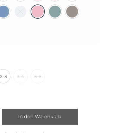
2-3
3-4
5-6
In den Warenkorb