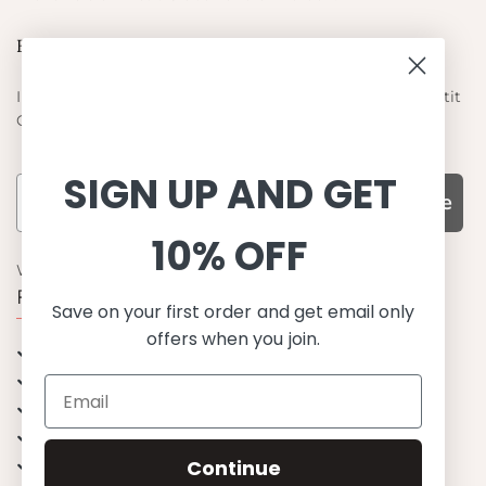
Blieb auf dem laufenden
Informieren Sie sich über die neuesten Angebote von Petit
Crabe
SIGN UP AND GET
Subscribe
10% OFF
WARUM UNS WÄHLEN
Funktion, Qualität und Design
Save on your first order and get email only
offers when you join.
UPF 50+
OEKO-TEX® zertifiziertes Stoffe
Materialien von bester Qualität
Stilvoll & Anspruchsvoll
Continue
Angenehm zu tragen