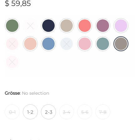
$
59,85
Grösse
:
No selection
0-1
1-2
2-3
3-4
5-6
7-8