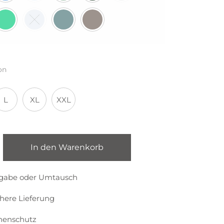
on
L
XL
XXL
In den Warenkorb
kgabe oder Umtausch
chere Lieferung
nenschutz