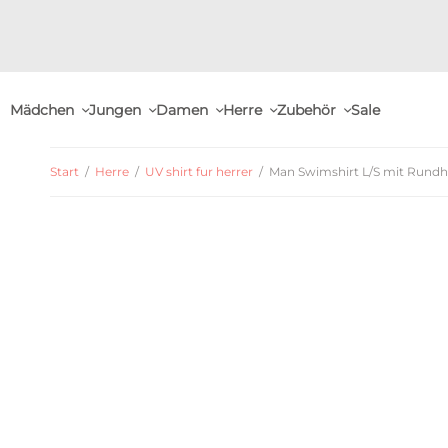
Mädchen
Jungen
Damen
Herre
Zubehör
Sale
Start
/
Herre
/
UV shirt fur herrer
/
Man Swimshirt L/S mit Rundha