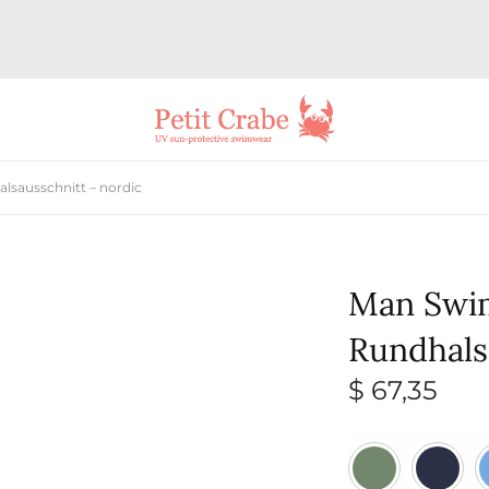
lsausschnitt – nordic
Man Swim
Rundhals
$
67,35