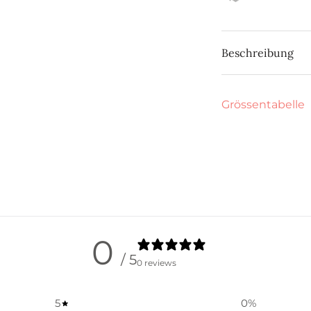
Beschreibung
Grössentabelle
0
/ 5
0 reviews
5
0
%