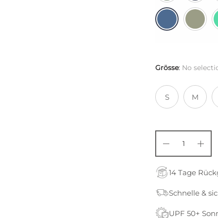
Grösse
:
No selecti
S
M
14 Tage Rüc
Schnelle & si
UPF 50+ Son