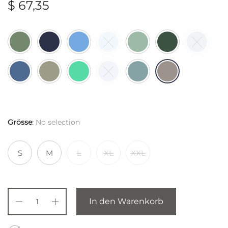
$
67,35
Grösse
:
No selection
S
M
L
XL
XXL
In den Warenkorb