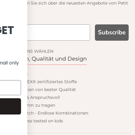
Informieren Sie sich über die neuesten Angebote von Petit
Crabe
IGN UP AND GET
Subscribe
10% OFF
WARUM UNS WÄHLEN
Funktion, Qualität und Design
 on your first order and get email only
offers when you join.
UPF 50+
OEKO-TEX® zertifiziertes Stoffe
Materialien von bester Qualität
Stilvoll & Anspruchsvoll
Angenehm zu tragen
Continue
Mix&Match - Endlose Kombinationen
Happiness tested on kids