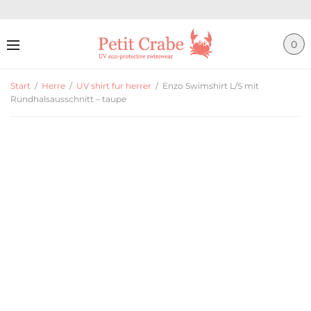
0
Start
/
Herre
/
UV shirt fur herrer
/
Enzo Swimshirt L/S mit
Rundhalsausschnitt – taupe