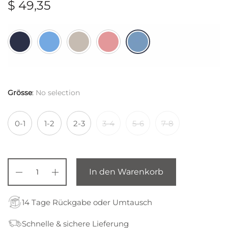
$
49,35
Grösse
:
No selection
0-1
1-2
2-3
3-4
5-6
7-8
In den Warenkorb
14 Tage Rückgabe oder Umtausch
Schnelle & sichere Lieferung