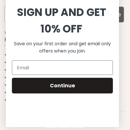
SIGN UP AND GET
Subscribe
10% OFF
WARUM UNS WÄHLEN
Funktion, Qualität und Design
Save on your first order and get email only
offers when you join.
UPF 50+
OEKO-TEX® zertifiziertes Stoffe
Materialien von bester Qualität
Stilvoll & Anspruchsvoll
Angenehm zu tragen
Continue
Mix&Match - Endlose Kombinationen
Happiness tested on kids
© 2023 Petit Crabe ApS