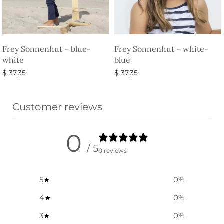
Frey Sonnenhut – blue-
Frey Sonnenhut – white-
white
blue
$
37,35
$
37,35
Ausführung wählen
Ausführung wählen
Customer reviews
0
/ 5
0 reviews
5
0
%
4
0
%
3
0
%