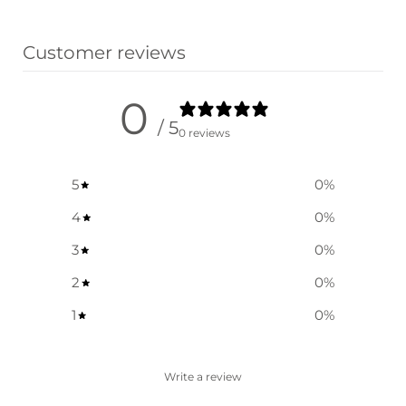
Preis war:
Preis ist:
Ausführung wählen
Ausführung wählen
$ 52,35
$ 29,85.
Customer reviews
0
/ 5
0 reviews
5
0
%
4
0
%
3
0
%
2
0
%
1
0
%
Write a review