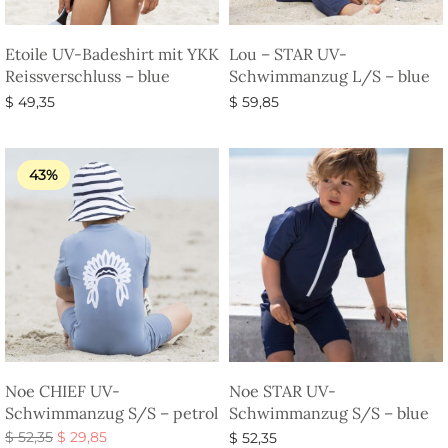
Etoile UV-Badeshirt mit YKK
Lou – STAR UV-
Reissverschluss – blue
Schwimmanzug L/S – blue
$
49,35
$
59,85
Ausführung wählen
Ausführung wählen
43%
Noe CHIEF UV-
Noe STAR UV-
Schwimmanzug S/S – petrol
Schwimmanzug S/S – blue
Ursprünglicher
Aktueller
$
52,35
$
29,85
$
52,35