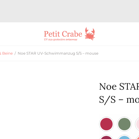
& Beine
/
Noe STAR UV-Schwimmanzug S/S – mouse
Noe STA
S/S – m