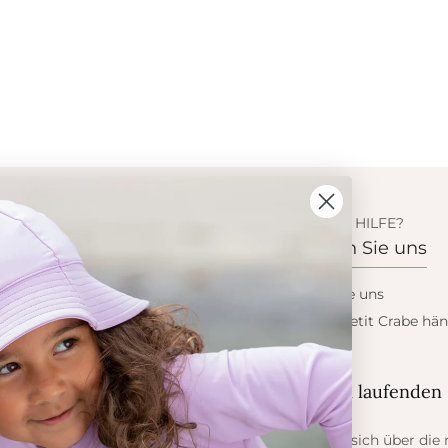
ION
BENÖTIGEN SIE HILFE?
s
Kontaktieren Sie uns
 Crabe
Kontaktieren Sie uns
dukte
Wollen sie ein Petit Crabe hän
werden?
eis
ess
Blieb auf dem laufenden
er Sonne
Informieren Sie sich über die