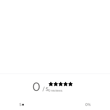
0
/ 5
0 reviews
5
0
%