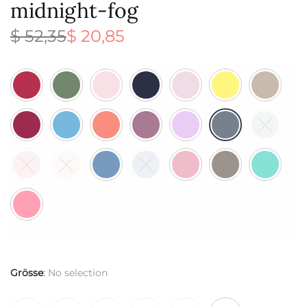
midnight-fog
$
52,35
$
20,85
Ursprünglicher
Aktueller
Preis war:
Preis ist:
$ 52,35
$ 20,85.
Grösse
:
No selection