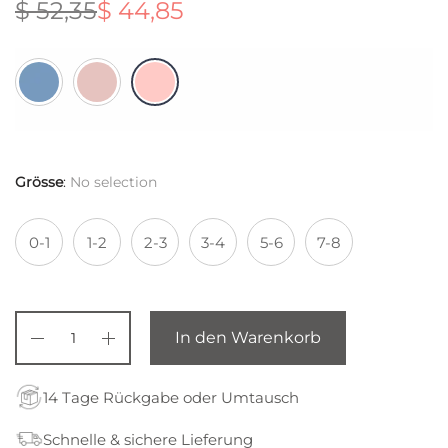
$
52,35
$
44,85
Ursprünglicher
Aktueller
Preis war:
Preis ist:
$ 52,35
$ 44,85.
Grösse
:
No selection
0-1
1-2
2-3
3-4
5-6
7-8
In den Warenkorb
14 Tage Rückgabe oder Umtausch
Schnelle & sichere Lieferung