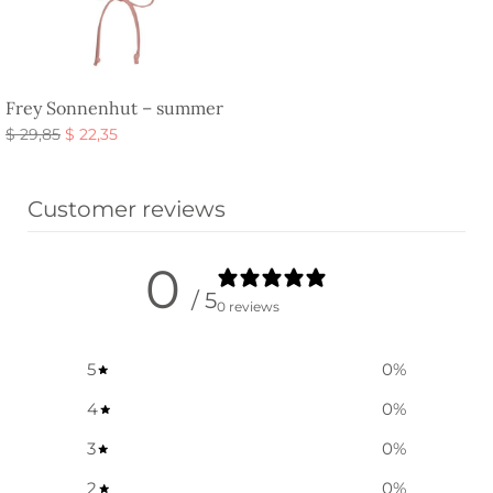
Frey Sonnenhut – summer
Ursprünglicher
Aktueller
$
29,85
$
22,35
Preis war:
Preis ist:
Ausführung wählen
$ 29,85
$ 22,35.
Customer reviews
0
/ 5
0 reviews
5
0
%
4
0
%
3
0
%
2
0
%