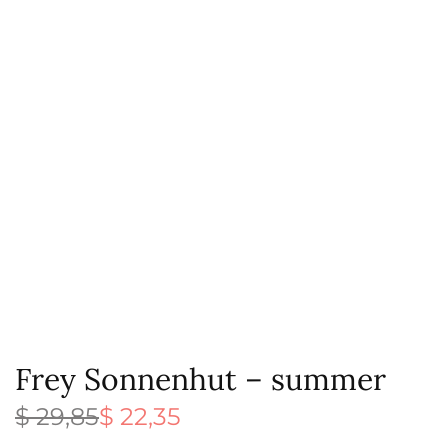
Frey Sonnenhut – summer
$
29,85
$
22,35
Ursprünglicher
Aktueller
Preis war:
Preis ist: