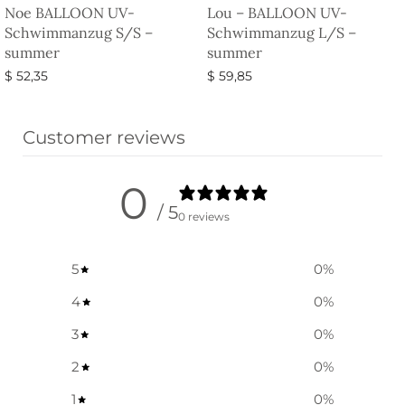
Noe BALLOON UV-
Lou – BALLOON UV-
Schwimmanzug S/S –
Schwimmanzug L/S –
summer
summer
$
52,35
$
59,85
Ausführung wählen
Ausführung wählen
Customer reviews
0
/ 5
0 reviews
5
0
%
4
0
%
3
0
%
2
0
%
1
0
%