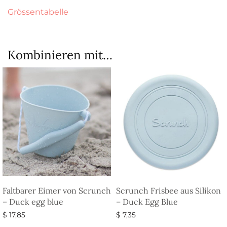
Grössentabelle
Kombinieren mit…
Faltbarer Eimer von Scrunch
Scrunch Frisbee aus Silikon
– Duck egg blue
– Duck Egg Blue
$
17,85
$
7,35
Ausführung wählen
Ausführung wählen