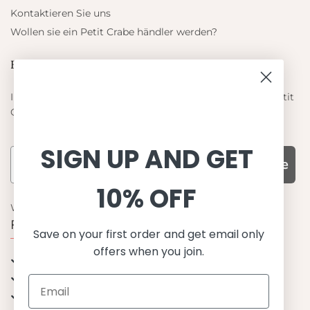
Kontaktieren Sie uns
Wollen sie ein Petit Crabe händler werden?
Blieb auf dem laufenden
Informieren Sie sich über die neuesten Angebote von Petit
Crabe
SIGN UP AND GET
Subscribe
10% OFF
WARUM UNS WÄHLEN
Funktion, Qualität und Design
Save on your first order and get email only
offers when you join.
UPF 50+
OEKO-TEX® zertifiziertes Stoffe
Materialien von bester Qualität