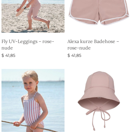
Fly UV-Leggings – rose-
Alexa kurze Badehose –
nude
rose-nude
$
41,85
$
41,85
Ausführung wählen
Ausführung wählen