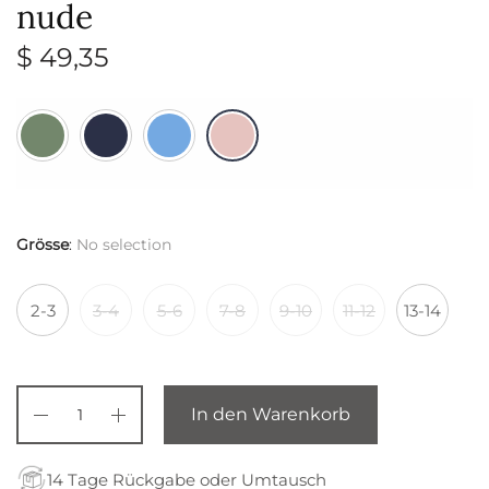
nude
$
49,35
Grösse
:
No selection
2-3
3-4
5-6
7-8
9-10
11-12
13-14
In den Warenkorb
14 Tage Rückgabe oder Umtausch