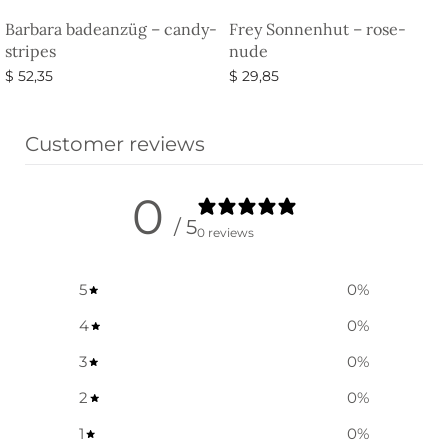
Barbara badeanzüg – candy-
Frey Sonnenhut – rose-
stripes
nude
$
52,35
$
29,85
Ausführung wählen
Ausführung wählen
Customer reviews
0
/ 5
0 reviews
5
0
%
4
0
%
3
0
%
2
0
%
1
0
%