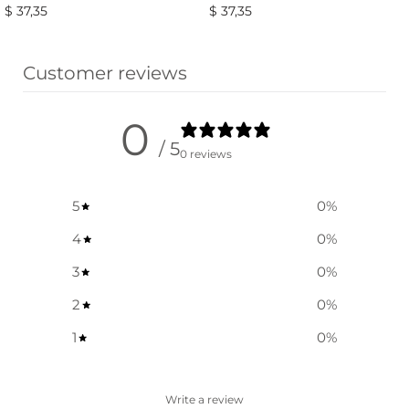
$
37,35
$
37,35
Ausführung wählen
Ausführung wählen
Customer reviews
0
/ 5
0 reviews
5
0
%
4
0
%
3
0
%
2
0
%
1
0
%
Write a review