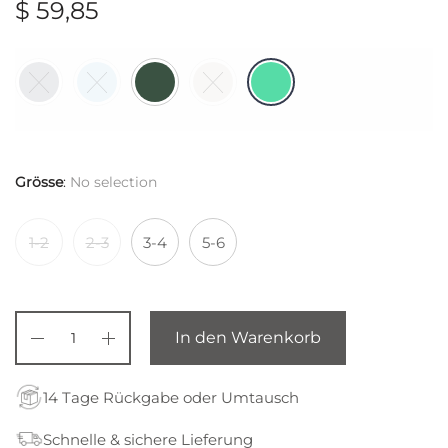
$
59,85
Grösse
:
No selection
1-2
2-3
3-4
5-6
In den Warenkorb
14 Tage Rückgabe oder Umtausch
Schnelle & sichere Lieferung