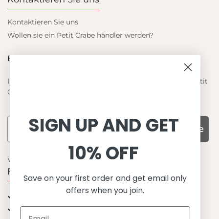
Kontaktieren Sie uns
Wollen sie ein Petit Crabe händler werden?
Blieb auf dem laufenden
Informieren Sie sich über die neuesten Angebote von Petit
Crabe
SIGN UP AND GET
Subscribe
10% OFF
WARUM UNS WÄHLEN
Funktion, Qualität und Design
Save on your first order and get email only
offers when you join.
UPF 50+
OEKO-TEX® zertifiziertes Stoffe