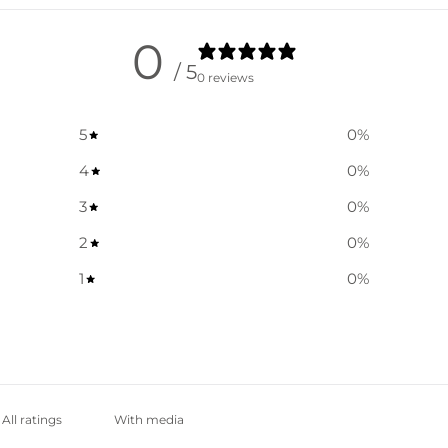
0
/ 5
0 reviews
5
0
%
4
0
%
3
0
%
2
0
%
1
0
%
With media