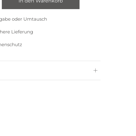
In den Warenkorb
kgabe oder Umtausch
chere Lieferung
nenschutz