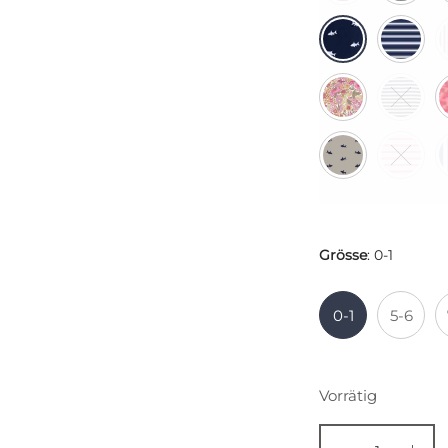
Grösse
:
0-1
0-1
5-6
Vorrätig