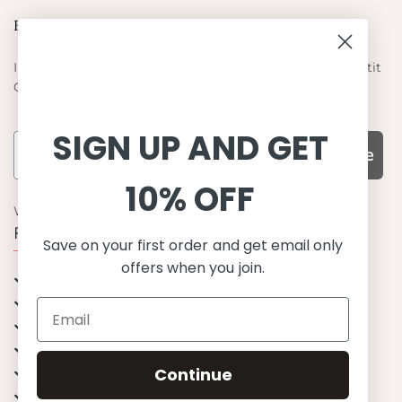
Blieb auf dem laufenden
Informieren Sie sich über die neuesten Angebote von Petit
Crabe
SIGN UP AND GET
Subscribe
10% OFF
WARUM UNS WÄHLEN
Funktion, Qualität und Design
Save on your first order and get email only
offers when you join.
UPF 50+
OEKO-TEX® zertifiziertes Stoffe
Materialien von bester Qualität
Stilvoll & Anspruchsvoll
Continue
Angenehm zu tragen
Mix&Match - Endlose Kombinationen