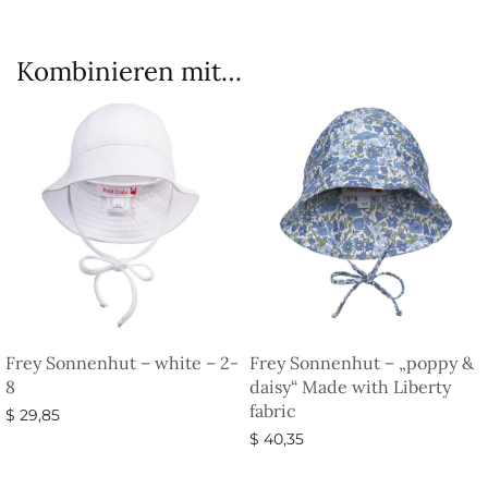
Kombinieren mit…
Frey Sonnenhut – white – 2-
Frey Sonnenhut – „poppy &
8
daisy“ Made with Liberty
fabric
$
29,85
$
40,35
In den Warenkorb
Ausführung wählen