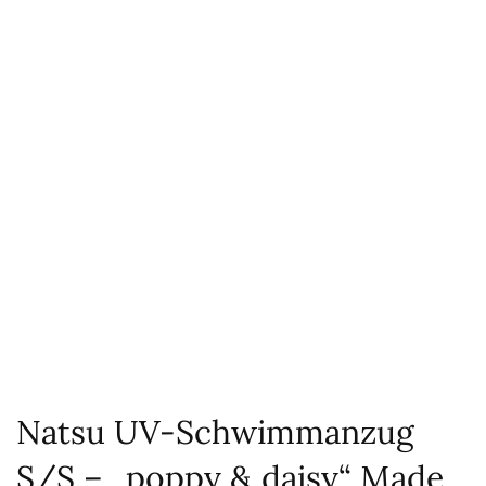
Natsu UV-Schwimmanzug
S/S – „poppy & daisy“ Made