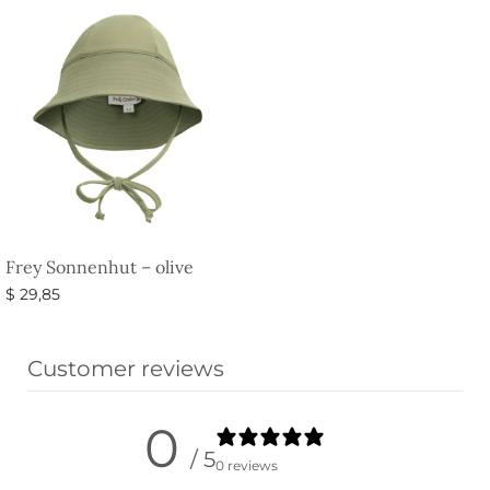
Frey Sonnenhut – olive
$
29,85
Ausführung wählen
Customer reviews
0
/ 5
0 reviews