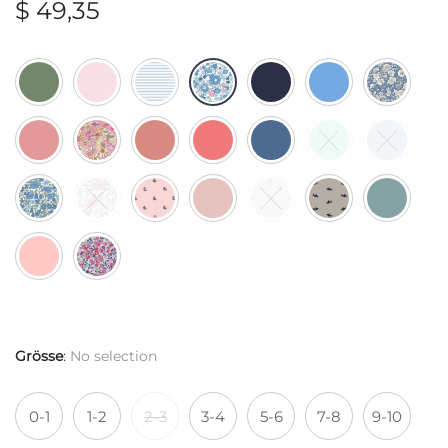
$
49,35
Grösse
:
No selection
0-1
1-2
2-3
3-4
5-6
7-8
9-10