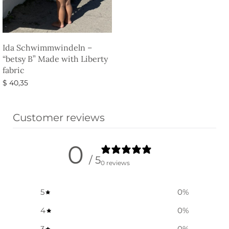
Ida Schwimmwindeln –
“betsy B” Made with Liberty
fabric
$
40,35
Ausführung wählen
Customer reviews
0
/ 5
0 reviews
5
0
%
4
0
%
3
0
%