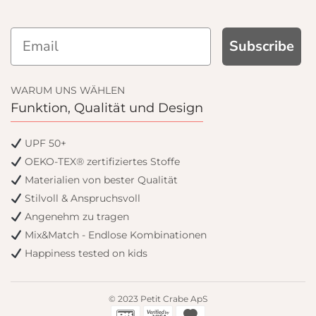
P AND GET
Subscribe
% OFF
WARUM UNS WÄHLEN
Funktion, Qualität und Design
 order and get email only
when you join.
UPF 50+
OEKO-TEX® zertifiziertes Stoffe
Materialien von bester Qualität
Stilvoll & Anspruchsvoll
Angenehm zu tragen
ntinue
Mix&Match - Endlose Kombinationen
Happiness tested on kids
© 2023 Petit Crabe ApS