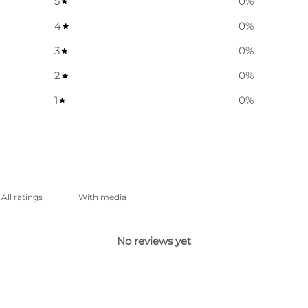
5
0
%
4
0
%
3
0
%
2
0
%
1
0
%
With media
No reviews yet