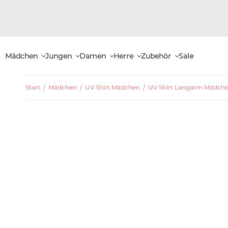
Mädchen
Jungen
Damen
Herre
Zubehör
Sale
Start
/
Mädchen
/
UV Shirt Mädchen
/
UV Shirt Langarm Mädch