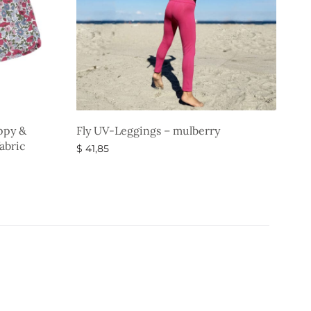
ppy &
Fly UV-Leggings – mulberry
abric
$
41,85
Ausführung wählen