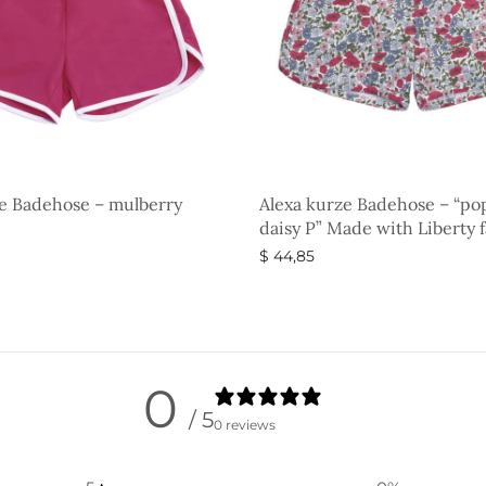
ze Badehose – mulberry
Alexa kurze Badehose – “po
daisy P” Made with Liberty f
$
44,85
g wählen
Ausführung wählen
0
/ 5
0 reviews