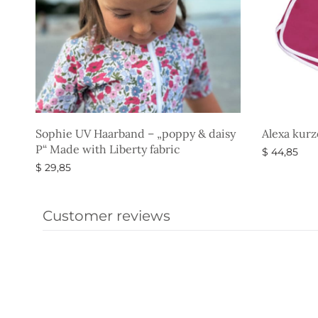
Sophie UV Haarband – „poppy & daisy
Alexa kur
P“ Made with Liberty fabric
$
44,85
$
29,85
Ausführun
Ausführung wählen
Customer reviews