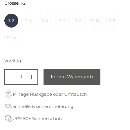
Grösse
:
1-2
1-2
2-3
3-4
5-6
7-8
9-10
11-12
13-14
Vorrätig
In den Warenkorb
14 Tage Rückgabe oder Umtausch
Schnelle & sichere Lieferung
UPF 50+ Sonnenschutz