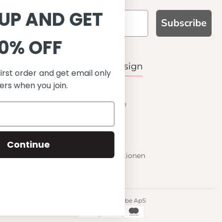
SIGN UP AND GET
Subscribe
10% OFF
WARUM UNS WÄHLEN
Funktion, Qualität und Design
Save on your first order and get email only
offers when you join.
UPF 50+
OEKO-TEX® zertifiziertes Stoffe
Materialien von bester Qualität
Stilvoll & Anspruchsvoll
Angenehm zu tragen
Continue
Mix&Match - Endlose Kombinationen
Happiness tested on kids
© 2023 Petit Crabe ApS