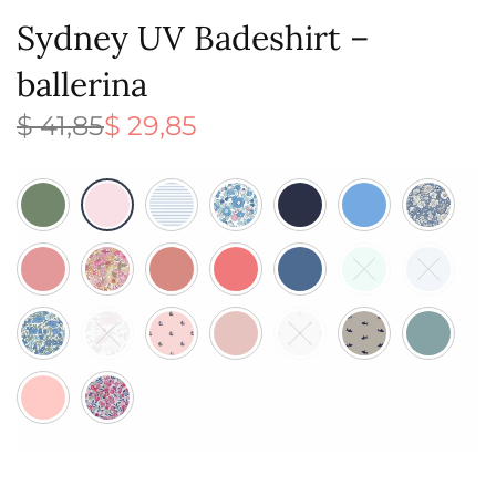
Sydney UV Badeshirt –
ballerina
$
41,85
$
29,85
Ursprünglicher
Aktueller
Preis war:
Preis ist:
$ 41,85
$ 29,85.