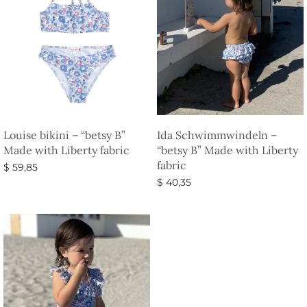
Louise bikini – “betsy B”
Ida Schwimmwindeln –
Made with Liberty fabric
“betsy B” Made with Liberty
fabric
$
59,85
$
40,35
Ausführung wählen
Ausführung wählen