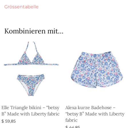
Grössentabelle
Kombinieren mit…
Elle Triangle bikini – “betsy
Alexa kurze Badehose –
B” Made with Liberty fabric
“betsy B” Made with Liberty
fabric
$
59,85
$
44,85
Ausführung wählen