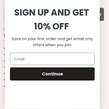
SIGN UP AND GET
Subscribe
10% OFF
WARUM UNS WÄHLEN
Funktion, Qualität und Design
Save on your first order and get email only
offers when you join.
UPF 50+
OEKO-TEX® zertifiziertes Stoffe
Materialien von bester Qualität
Stilvoll & Anspruchsvoll
Angenehm zu tragen
Continue
Mix&Match - Endlose Kombinationen
Happiness tested on kids
© 2023 Petit Crabe ApS