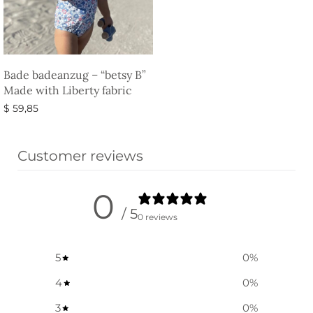
Bade badeanzug – “betsy B”
Made with Liberty fabric
$
59,85
Ausführung wählen
Customer reviews
0
/ 5
0 reviews
5
0
%
4
0
%
3
0
%