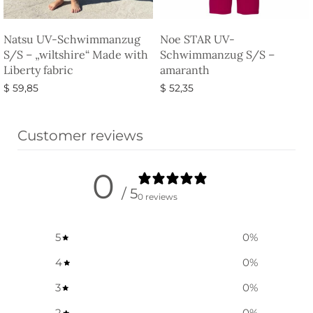
Natsu UV-Schwimmanzug
Noe STAR UV-
S/S – „wiltshire“ Made with
Schwimmanzug S/S –
Liberty fabric
amaranth
$
59,85
$
52,35
Ausführung wählen
Ausführung wählen
Customer reviews
0
/ 5
0 reviews
5
0
%
4
0
%
3
0
%
2
0
%