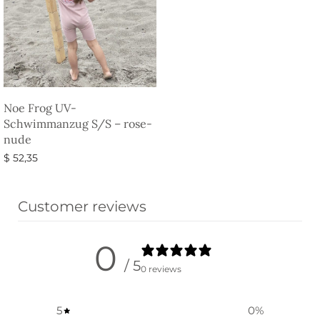
Noe Frog UV-
Schwimmanzug S/S – rose-
nude
$
52,35
Ausführung wählen
Customer reviews
0
/ 5
0 reviews
5
0
%