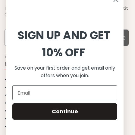
Informieren Sie sich über die neuesten Angebote von Petit
Crabe
SIGN UP AND GET
Subscribe
10% OFF
WARUM UNS WÄHLEN
Funktion, Qualität und Design
Save on your first order and get email only
offers when you join.
UPF 50+
OEKO-TEX® zertifiziertes Stoffe
Materialien von bester Qualität
Stilvoll & Anspruchsvoll
Angenehm zu tragen
Continue
Mix&Match - Endlose Kombinationen
Happiness tested on kids