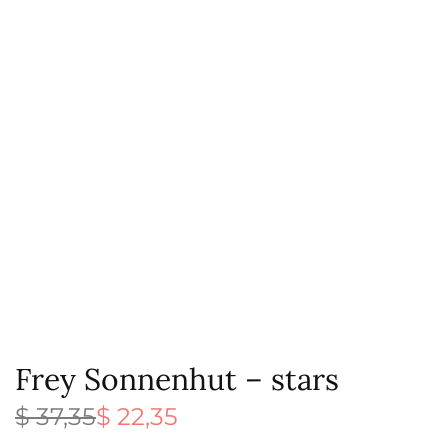
Frey Sonnenhut – stars
$
37,35
$
22,35
Ursprünglicher
Aktueller
Preis war:
Preis ist: