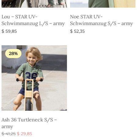
Lou – STAR UV-
Noe STAR UV-
Schwimmanzug L/S – army
Schwimmanzug S/S – army
$
59,85
$
52,35
Ausführung wählen
Ausführung wählen
28%
Ash 36 Turtleneck S/S –
army
Ursprünglicher
Aktueller
$
41,25
$
29,85